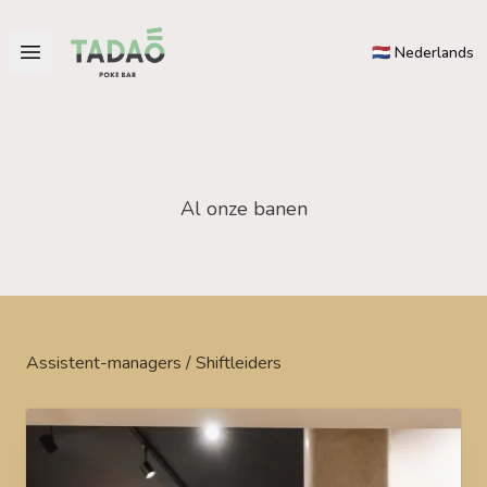
Tadao
🇳🇱 Nederlands
Open main menu
Al onze banen
Assistent-managers / Shiftleiders