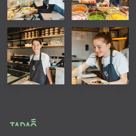
Derrière chaque Poke Bowl
C'est ce qui arrive quand la
vibrant se cache un sourire
roue des couleurs rencontre
tout aussi éclatant ! 🤩
votre repas... 🌈🍎🥑🥕
Notre équipe est prête à
Regardez notre maestro du
vous emmener dans la ville
Poke transformer des
des saveurs... 🥑🍍 Venez
ingrédients frais en bols de
goûter à l'arc-en-ciel, créé
joie 🤩
avec amour et une pincée
de bonne humeur !
Regardez bien cette photo,
Chez Tadao, nous pensons
que voyez-vous ? Un grand
que chaque Poke Bowl doit
sourire d'un membre de
être accompagné d'un peu
notre équipe, bien sûr, mais
de bonheur ! 😋🍛 Les
regardez de plus près... 👀
sourires de notre équipe
Juste derrière elle se
sont aussi éclatants que
Footer
trouvent nos bols
nos ingrédients....
réutilisables ! 🙌🏻 Notre
Rejoignez-nous pour une
engagement en faveur du
expérience culinaire haute
développement durable
en couleur ! 🌈✨
Tadao
transparaît et fait de
chaque bouchée un pas de
plus vers un avenir plus
vert ! 💚🍲