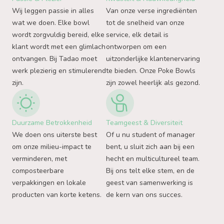
Wij leggen passie in alles
Van onze verse ingrediënten
wat we doen. Elke bowl
tot de snelheid van onze
wordt zorgvuldig bereid, elke
service, elk detail is
klant wordt met een glimlach
ontworpen om een
ontvangen. Bij Tadao moet
uitzonderlijke klantenervaring
werk plezierig en stimulerend
te bieden. Onze Poke Bowls
zijn.
zijn zowel heerlijk als gezond.
Duurzame Betrokkenheid
Teamgeest & Diversiteit
We doen ons uiterste best
Of u nu student of manager
om onze milieu-impact te
bent, u sluit zich aan bij een
verminderen, met
hecht en multicultureel team.
composteerbare
Bij ons telt elke stem, en de
verpakkingen en lokale
geest van samenwerking is
producten van korte ketens.
de kern van ons succes.