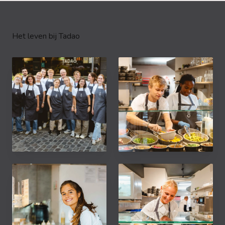
Het leven bij Tadao
Des sourires magiques au
Rencontrez l'équipe de rêve
sein de l’équipe… C’est
derrière votre bol de rêve !
grâce à vous 🤩 En cette
🥣 Nos serveurs sont des
journée mondiale du merci,
maîtres du mélange et de
la team Tadao s'est réunie
l'assortiment, créant des
pour vous célébrer 🎉 Votre
Poke Bowls aussi uniques
enthousiasme et votre
que vous 🌟
fidélité nous inspirent
chaque jour à nous
améliorer : vous êtes la
raison de notre passion 🔥