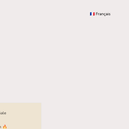
🇫🇷 Français
iale
n 🔥