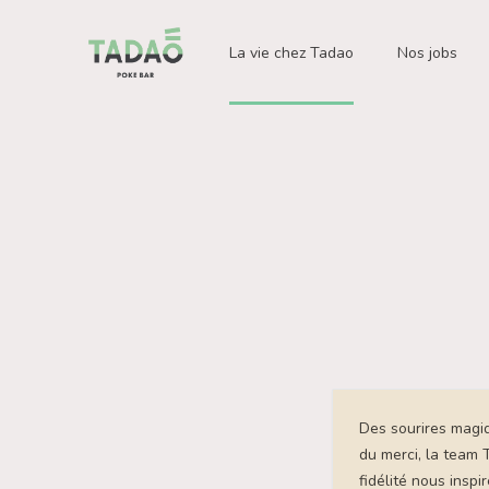
Tadao
La vie chez Tadao
Nos jobs
Des sourires magiq
du merci, la team 
fidélité nous insp