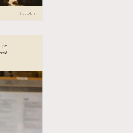
1 octobre
uipe
créé