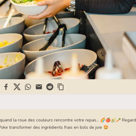
kedin
Facebook
X
WhatsApp
Mail
Reddit
e quand la roue des couleurs rencontre votre repas... 🌈🍎🥑🥕 Regar
oke transformer des ingrédients frais en bols de joie 🤩