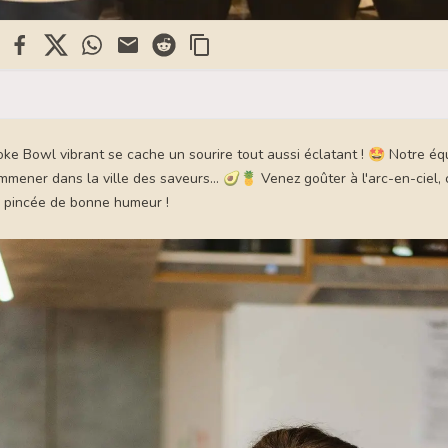
kedin
Facebook
X
WhatsApp
Mail
Reddit
ke Bowl vibrant se cache un sourire tout aussi éclatant ! 🤩 Notre éq
mmener dans la ville des saveurs... 🥑🍍 Venez goûter à l'arc-en-ciel, 
 pincée de bonne humeur !