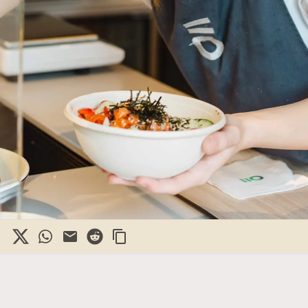
in
cebook
X
WhatsApp
Mail
Reddit