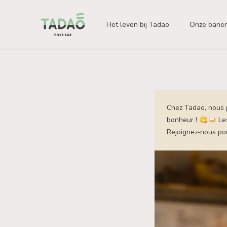
Tadao
Het leven bij Tadao
Onze bane
Chez Tadao, nous 
bonheur ! 😋🍛 Les
Rejoignez-nous po